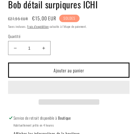
Bob détail surpiqures ICHI
fenêtre
modale
Prix
Prix
€15,00 EUR
€27,95 EUR
SOLDES
habituel
soldé
Taxes incluses.
Frais d'expédition
calculés à l'étape de paiement.
Quantité
Réduire
Augmenter
la
la
quantité
quantité
de
de
Ajouter au panier
Bob
Bob
détail
détail
surpiqures
surpiqures
ICHI
ICHI
Service de retrait disponible à
Boutique
Habituellement prête en 4 heures
Afficher les informations de la boutique