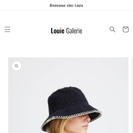
Ignorer et
Bienvenue chez Louie
passer au
contenu
Panier
Passer aux
informations
produits