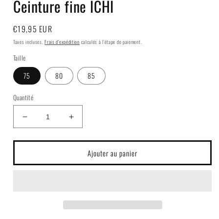
Ceinture fine ICHI
fenêtre
modale
Prix
€19,95 EUR
habituel
Taxes incluses.
Frais d'expédition
calculés à l'étape de paiement.
Taille
75
80
85
Quantité
Réduire
Augmenter
la
la
quantité
quantité
de
de
Ajouter au panier
Ceinture
Ceinture
fine
fine
ICHI
ICHI