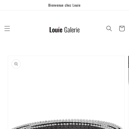
Ignorer et
Bienvenue chez Louie
passer au
contenu
Panier
Passer aux
informations
produits