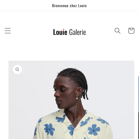
Ignorer et
Bienvenue chez Louie
passer au
contenu
Panier
Passer aux
informations
produits