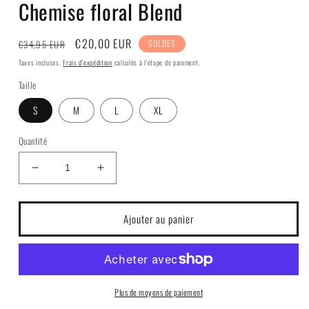
Chemise floral Blend
fenêtre
modale
Prix
Prix
€20,00 EUR
€34,95 EUR
SOLDES
habituel
soldé
Taxes incluses.
Frais d'expédition
calculés à l'étape de paiement.
Taille
S
M
L
XL
Quantité
Réduire
Augmenter
la
la
quantité
quantité
de
de
Ajouter au panier
Chemise
Chemise
floral
floral
Blend
Blend
Plus de moyens de paiement