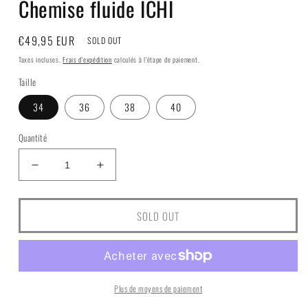
Chemise fluide ICHI
fenêtre
modale
Prix
€49,95 EUR
SOLD OUT
habituel
Taxes incluses.
Frais d'expédition
calculés à l'étape de paiement.
Taille
34
36
38
40
Quantité
Réduire
Augmenter
la
la
quantité
quantité
de
de
SOLD OUT
Chemise
Chemise
fluide
fluide
ICHI
ICHI
Plus de moyens de paiement