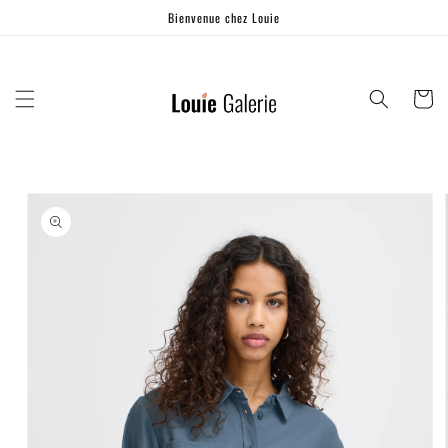
Ignorer et
Bienvenue chez Louie
passer au
contenu
Panier
Passer aux
informations
produits