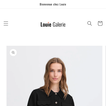
Ignorer et
Bienvenue chez Louie
passer au
contenu
Panier
Passer aux
informations
produits