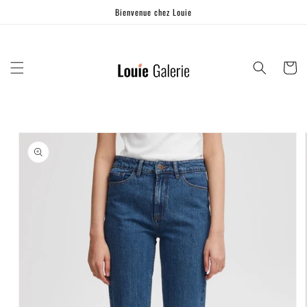
Ignorer et
Bienvenue chez Louie
passer au
contenu
Panier
Passer aux
informations
produits