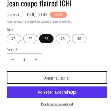
Jean coupe flaired ICHI
fenêtre
modale
Prix
Prix
€40,00 EUR
€69,95 EUR
SOLDES
habituel
soldé
Taxes incluses.
Frais d'expédition
calculés à l'étape de paiement.
Taille
26
27
28
29
30
Quantité
Réduire
Augmenter
la
la
quantité
quantité
de
de
Ajouter au panier
Jean
Jean
coupe
coupe
flaired
flaired
ICHI
ICHI
Plus de moyens de paiement