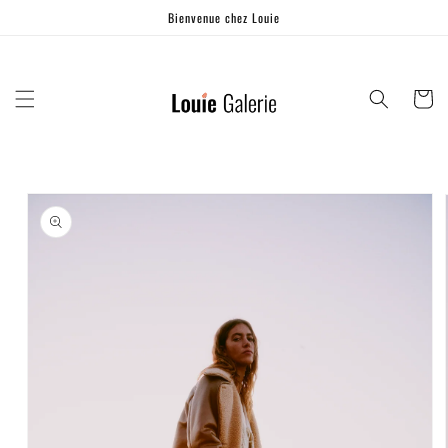
Ignorer et
Bienvenue chez Louie
passer au
contenu
Panier
Passer aux
informations
produits