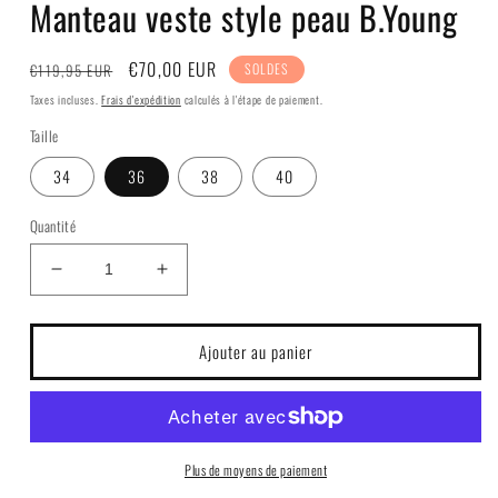
Manteau veste style peau B.Young
fenêtre
modale
Prix
Prix
€70,00 EUR
€119,95 EUR
SOLDES
habituel
soldé
Taxes incluses.
Frais d'expédition
calculés à l'étape de paiement.
Taille
34
36
38
40
Quantité
Réduire
Augmenter
la
la
quantité
quantité
de
de
Ajouter au panier
Manteau
Manteau
veste
veste
style
style
peau
peau
B.Young
B.Young
Plus de moyens de paiement