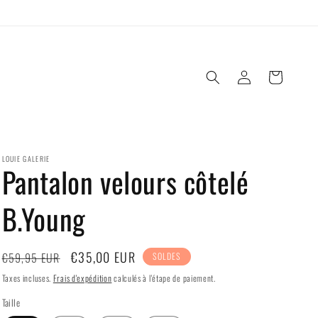
Connexion
Panier
LOUIE GALERIE
Pantalon velours côtelé
B.Young
Prix
Prix
€35,00 EUR
€59,95 EUR
SOLDES
habituel
soldé
Taxes incluses.
Frais d'expédition
calculés à l'étape de paiement.
Taille