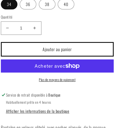
34
36
38
40
Quantité
Réduire
Augmenter
la
la
quantité
quantité
de
de
Ajouter au panier
Pantalon
Pantalon
velours
velours
côtelé
côtelé
B.Young
B.Young
Plus de moyens de paiement
Service de retrait disponible à
Boutique
Habituellement prête en 4 heures
Afficher les informations de la boutique
Pantalon en velours côtelé, avec poches plaqués, de la marque