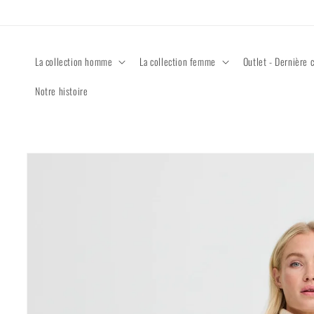
Ignorer et
passer au
contenu
La collection homme
La collection femme
Outlet - Dernière 
Notre histoire
Passer aux
informations
produits