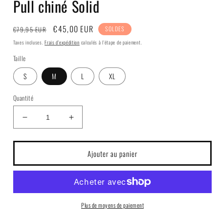
Pull chiné Solid
fenêtre
modale
Prix
Prix
€45,00 EUR
€79,95 EUR
SOLDES
habituel
soldé
Taxes incluses.
Frais d'expédition
calculés à l'étape de paiement.
Taille
S
M
L
XL
Quantité
Réduire
Augmenter
la
la
quantité
quantité
de
de
Ajouter au panier
Pull
Pull
chiné
chiné
Solid
Solid
Plus de moyens de paiement