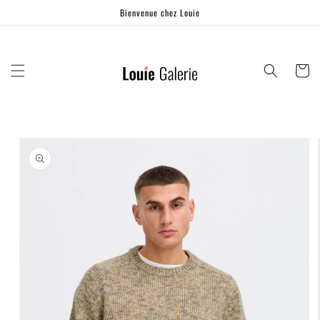
Ignorer et
Bienvenue chez Louie
passer au
contenu
Panier
Passer aux
informations
produits