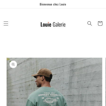
Ignorer et
Bienvenue chez Louie
passer au
contenu
Panier
Passer aux
informations
produits