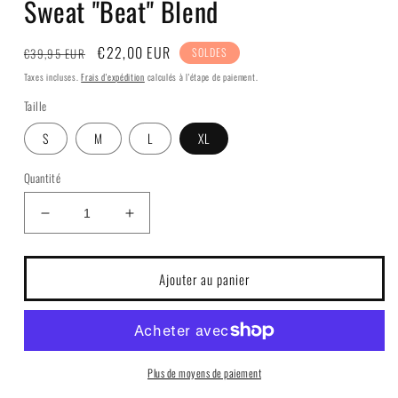
Sweat "Beat" Blend
Prix
Prix
€22,00 EUR
€39,95 EUR
SOLDES
habituel
soldé
Taxes incluses.
Frais d'expédition
calculés à l'étape de paiement.
Taille
S
M
L
XL
Quantité
Réduire
Augmenter
la
la
quantité
quantité
de
de
Ajouter au panier
Sweat
Sweat
&quot;Beat&quot;
&quot;Beat&quot;
Blend
Blend
Plus de moyens de paiement