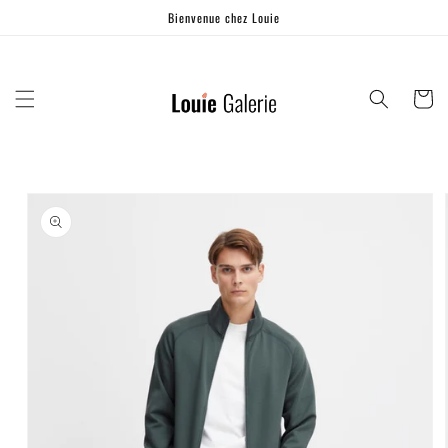
Ignorer et
Bienvenue chez Louie
passer au
contenu
Panier
Passer aux
informations
produits