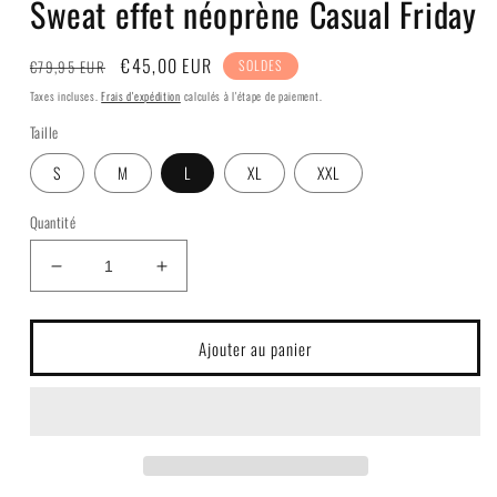
Sweat effet néoprène Casual Friday
fenêtre
modale
Prix
Prix
€45,00 EUR
€79,95 EUR
SOLDES
habituel
soldé
Taxes incluses.
Frais d'expédition
calculés à l'étape de paiement.
Taille
S
M
L
XL
XXL
Quantité
Réduire
Augmenter
la
la
quantité
quantité
de
de
Ajouter au panier
Sweat
Sweat
effet
effet
néoprène
néoprène
Casual
Casual
Friday
Friday