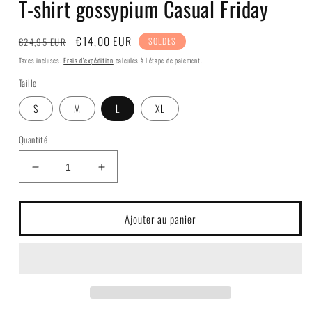
T-shirt gossypium Casual Friday
fenêtre
modale
Prix
Prix
€14,00 EUR
€24,95 EUR
SOLDES
habituel
soldé
Taxes incluses.
Frais d'expédition
calculés à l'étape de paiement.
Taille
S
M
L
XL
Quantité
Réduire
Augmenter
la
la
quantité
quantité
de
de
Ajouter au panier
T-
T-
shirt
shirt
gossypium
gossypium
Casual
Casual
Friday
Friday