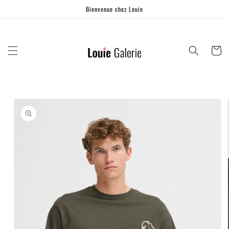
Ignorer et
Bienvenue chez Louie
passer au
contenu
Panier
Passer aux
informations
produits