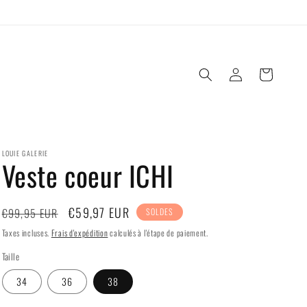
Connexion
Panier
LOUIE GALERIE
Veste coeur ICHI
Prix
Prix
€59,97 EUR
€99,95 EUR
SOLDES
habituel
soldé
Taxes incluses.
Frais d'expédition
calculés à l'étape de paiement.
Taille
34
36
38