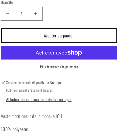
Quantité
Réduire
Augmenter
la
la
quantité
quantité
de
de
Ajouter au panier
Veste
Veste
coeur
coeur
ICHI
ICHI
Plus de moyens de paiement
Service de retrait disponible à
Boutique
Habituellement prête en 4 heures
Afficher les informations de la boutique
Veste motif coeur de la marque ICHI
100% polyester