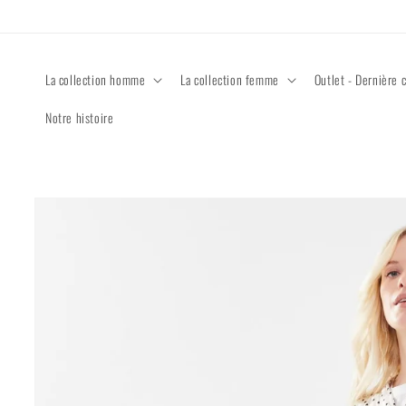
Ignorer et
passer au
contenu
La collection homme
La collection femme
Outlet - Dernière 
Notre histoire
Passer aux
informations
produits