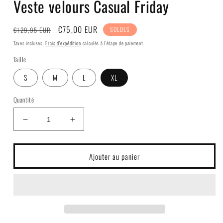
Veste velours Casual Friday
Prix
Prix
€75,00 EUR
€129,95 EUR
SOLDES
habituel
soldé
Taxes incluses.
Frais d'expédition
calculés à l'étape de paiement.
Taille
S
M
L
XL
Quantité
Réduire
Augmenter
la
la
quantité
quantité
de
de
Ajouter au panier
Veste
Veste
velours
velours
Casual
Casual
Friday
Friday