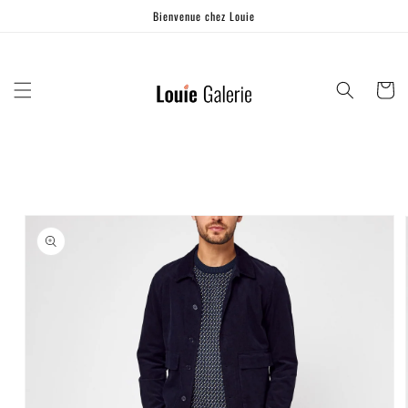
Ignorer et
Bienvenue chez Louie
passer au
contenu
Panier
Passer aux
informations
produits