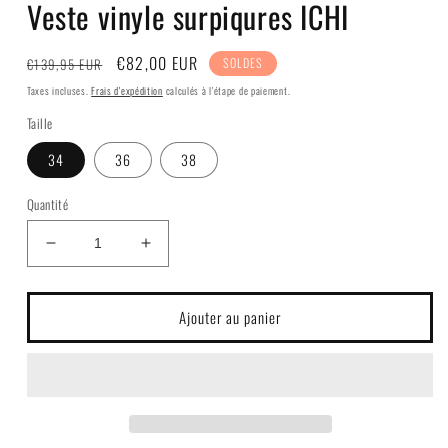
Veste vinyle surpiqures ICHI
fenêtre
modale
Prix
Prix
€82,00 EUR
€139,95 EUR
SOLDES
habituel
soldé
Taxes incluses.
Frais d'expédition
calculés à l'étape de paiement.
Taille
34
36
38
Quantité
Réduire
Augmenter
la
la
quantité
quantité
de
de
Ajouter au panier
Veste
Veste
vinyle
vinyle
surpiqures
surpiqures
ICHI
ICHI