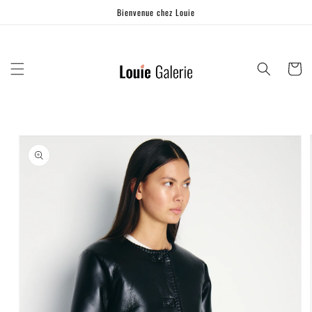
Ignorer et
Bienvenue chez Louie
passer au
contenu
Panier
Passer aux
informations
produits